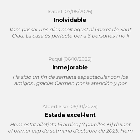
Isabel
(07/05/2026)
Inolvidable
Vam passar uns dies molt agust al Porxet de Sant
Grau. La casa és perfecte per a 6 persones i no li
faltava detall. Molt neta i acollidora. La Carme és
molt amable i va fer que ens sentíssim molt
còmodes. Vam passar un cap de setmana
Paqui
(06/10/2025)
inolvidable.
Inmejorable
Ha sido un fin de semana espectacular con los
amigos , gracias Carmen por la atención y por
ponernos tan fácil todo, las casas cómodas con
muchos detalles, acogedoras, todo preparado con
mimo, y el entorno para disfrutar de la naturaleza
Albert Sisó
(05/10/2025)
perfecto
Estada excel·lent
Hem estat allotjats 15 amics ( 7 parelles +1) durant
el primer cap de setmana d'octubre de 2025. Hem
disposat de totes les comoditats possibles tant