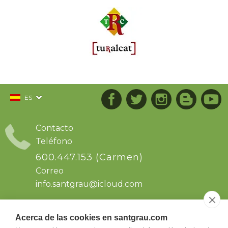
ES
Contacto
Teléfono
600.447.153 (Carmen)
Correo
info.santgrau@
icloud.com
Dirección
Acerca de las cookies en santgrau.com
Sant Grau s/n. Ctra de Solsona km64, dirección