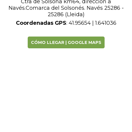
Ctra de Solsona km64, dirección a
Navés.Comarca del Solsonés. Navés 25286 -
25286 (Lleida)
Coordenadas GPS
: 41.95654 | 1.641036
CÓMO LLEGAR | GOOGLE MAPS