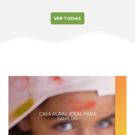
per la pernoctació com per les menjades.
Habitacions amb bany individual molt
confortables i cuines amb totes les comoditats.
VER TODAS
Hem gaudit amb la piscina, les barbacoes i l'ampli
menjador de la casa més gran. L'atenció i el tracte
rebuts per part de la Carme, la propietària ha estat
immillorable. Hem gaudit d'una trobada de colla
per recordar!!!
CASA RURAL IDEAL PARA
FAMILIAS