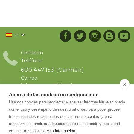
ES
Contacto
Teléfono
600.447.153 (Carmen)
Correo
info.santgrau@
icloud.com
Acerca de las cookies en santgrau.com
Dirección
Usamos cookies para recolectar y analizar información relacionada
con el uso y desempeño de nuestro sitio web para poder proveer
Sant Grau s/n. Ctra de Solsona km64, dirección
a Naves..Comarca del Solsonas. Naves
funcionalidades relacionadas con las redes sociales, y para
25286
-
Naves (Lleida)
mejorar y personalizar adecuadamente el contenido y publicidad
en nuestro sitio web.
Más información