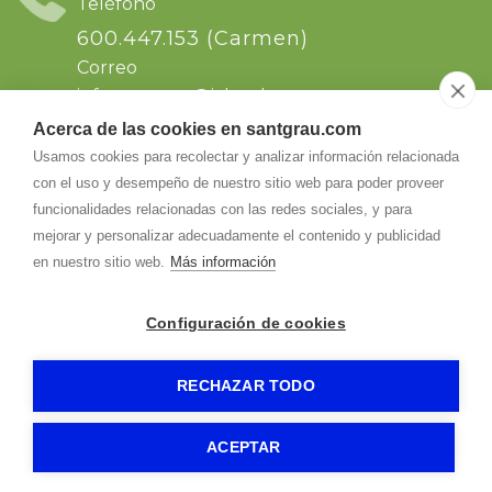
Teléfono
600.447.153 (Carmen)
Correo
info.santgrau@
icloud.com
Acerca de las cookies en santgrau.com
Dirección
Usamos cookies para recolectar y analizar información relacionada
con el uso y desempeño de nuestro sitio web para poder proveer
Sant Grau s/n. Ctra de Solsona km64, dirección
a Naves..Comarca del Solsonas. Naves
funcionalidades relacionadas con las redes sociales, y para
25286
-
Naves (Lleida)
mejorar y personalizar adecuadamente el contenido y publicidad
en nuestro sitio web.
Más información
Configuración de cookies
RECHAZAR TODO
SANT GRAU
-
Aviso legal
-
Política de privacidad
-
Política de cookies
- by
RuralesDATA
-
ACEPTAR