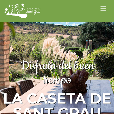
Disfruta del buen
tiempo
LA CASETA DE
SANT GRAU