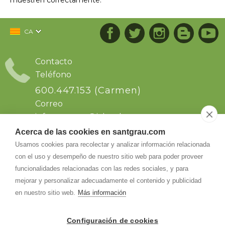
muestren correctamente.
CA
Contacto
Teléfono
600.447.153 (Carmen)
Correo
info.santgrau@
icloud.com
Acerca de las cookies en santgrau.com
Dirección
Usamos cookies para recolectar y analizar información relacionada
con el uso y desempeño de nuestro sitio web para poder proveer
Sant Grau s/n. Ctra de Solsona km64, dirección
a Naves..Comarca del Solsonas. Naves
funcionalidades relacionadas con las redes sociales, y para
25286
-
Naves (Lleida)
mejorar y personalizar adecuadamente el contenido y publicidad
en nuestro sitio web.
Más información
Configuración de cookies