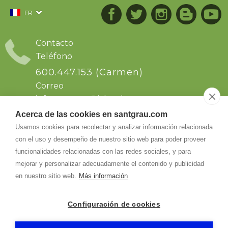
FR
Contacto
Teléfono
600.447.153 (Carmen)
Correo
info.santgrau@
icloud.com
Acerca de las cookies en santgrau.com
Dirección
Usamos cookies para recolectar y analizar información relacionada
con el uso y desempeño de nuestro sitio web para poder proveer
Sant Grau s/n. Ctra de Solsona km64, dirección
a Naves..Comarca del Solsonas. Naves
funcionalidades relacionadas con las redes sociales, y para
25286
-
Naves (Lleida)
mejorar y personalizar adecuadamente el contenido y publicidad
en nuestro sitio web.
Más información
Configuración de cookies