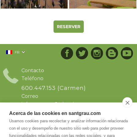
RESERVER
FR
Contacto
Teléfono
600.447.153 (Carmen)
Correo
info.santgrau@
icloud.com
Acerca de las cookies en santgrau.com
Dirección
Usamos cookies para recolectar y analizar información relacionada
con el uso y desempeño de nuestro sitio web para poder proveer
Sant Grau s/n. Ctra de Solsona km64, dirección
a Naves..Comarca del Solsonas. Naves
funcionalidades relacionadas con las redes sociales, y para